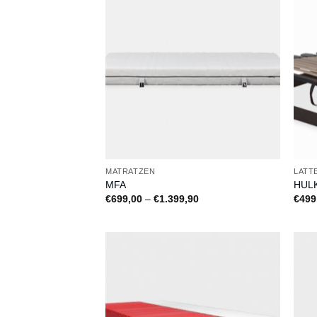
Auf
die
Wunschliste
MATRATZEN
LATT
MFA
HULK
Preisspanne:
€
699,00
–
€
1.399,90
€
499
€699,00
bis
€1.399,90
Auf
die
Wunschliste