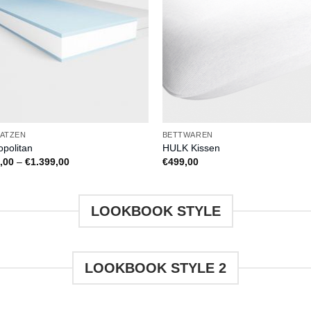
ATZEN
BETTWAREN
opolitan
HULK Kissen
Preisspanne:
,00
–
€
1.399,00
€
499,00
€699,00
bis
€1.399,00
LOOKBOOK STYLE
LOOKBOOK STYLE 2