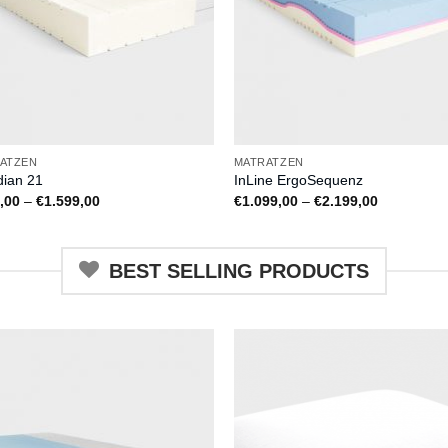
ATZEN
MATRATZEN
dian 21
InLine ErgoSequenz
Preisspanne:
Preisspann
,00
–
€
1.599,00
€
1.099,00
–
€
2.199,00
€799,00
€1.099,00
bis
bis
€1.599,00
€2.199,00
BEST SELLING PRODUCTS
Auf
A
die
die
Wunschliste
Wunschli