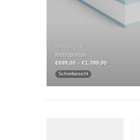
MATRATZEN
Metropolitan
Preisspanne:
€
699,00
–
€
1.399,00
€699,00
bis
Schnellansicht
€1.399,00