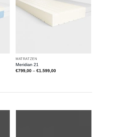
MATRATZEN
Meridian 21
e:
Preisspanne:
€
799,00
–
€
1.599,00
€799,00
bis
€1.599,00
f
Auf