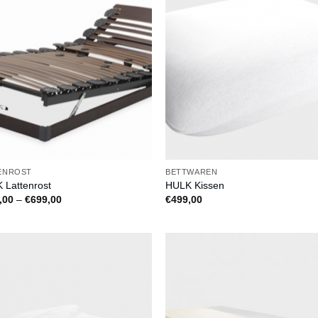
Auf
A
die
die
Wunschliste
Wunschli
ENROST
BETTWAREN
 Lattenrost
HULK Kissen
Preisspanne:
,00
–
€
699,00
€
499,00
€499,00
bis
€699,00
Auf
A
die
die
Wunschliste
Wunschli