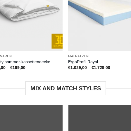
WAREN
MATRATZEN
ity sommer-kassettendecke
ErgoProfil Royal
Preisspanne:
Preisspann
,00
–
€
199,00
€
1.029,00
–
€
1.729,00
€149,00
€1.029,00
bis
bis
€199,00
€1.729,00
MIX AND MATCH STYLES
Auf
Au