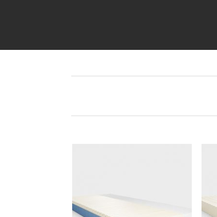
Auf
die
Wunschliste