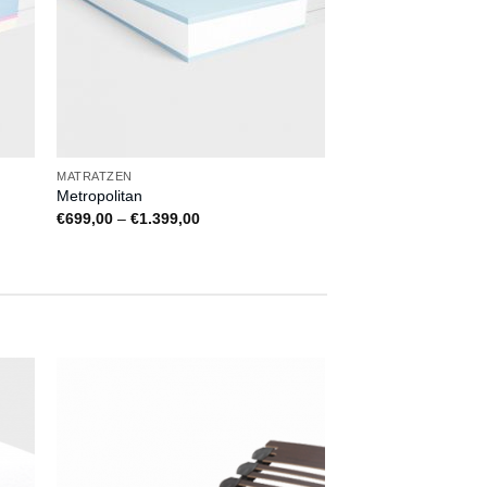
MATRATZEN
Metropolitan
e:
Preisspanne:
€
699,00
–
€
1.399,00
€699,00
bis
€1.399,00
uf
Auf
die
ste
Wunschliste