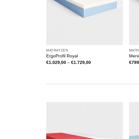
MATRATZEN
MATR
ErgoProfil Royal
Meri
Preisspanne:
€
1.029,00
–
€
1.729,00
€
799
€1.029,00
bis
€1.729,00
Auf
Auf
die
die
Wunschliste
Wunschliste