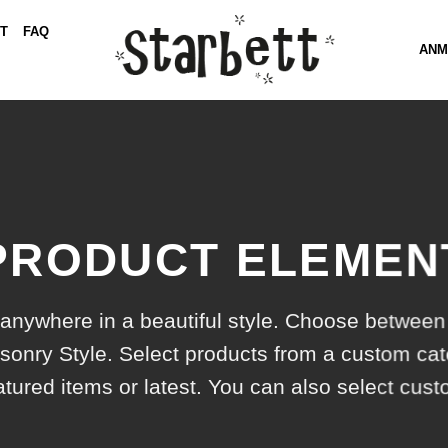
T
FAQ
ANM
PRODUCT ELEMEN
 anywhere in a beautiful style. Choose between
onry Style. Select products from a custom cat
atured items or latest. You can also select cus