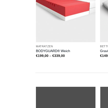
MATRATZEN
BETT
BODYGUARD® Weich
Grav
Preisspanne:
€
199,00
–
€
339,00
€
149
€199,00
bis
€339,00
Auf
Auf