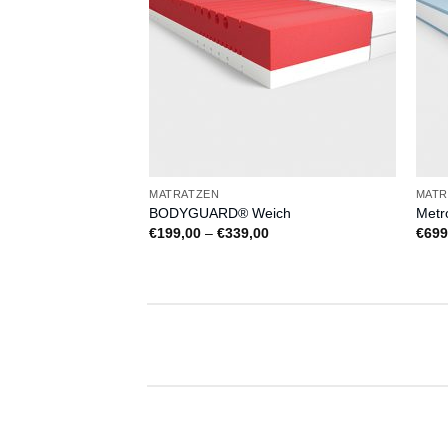
MATRATZEN
MATR
xe
BODYGUARD® Weich
Metr
Preisspanne:
Preisspanne:
9,00
€
199,00
–
€
339,00
€
699
€1.029,00
€199,00
bis
bis
€2.259,00
€339,00