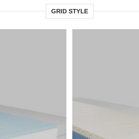
GRID STYLE
Auf
Au
die
die
Wunschliste
Wunschli