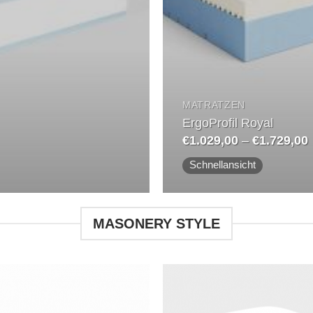
MATRATZEN
ErgoProfil Royal
€
1.029,00
–
€
1.729,00
b
Schnellansicht
MASONERY STYLE