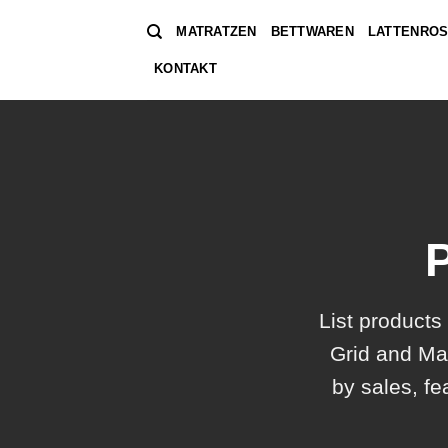
Zum
MATRATZEN
BETTWAREN
LATTENROS
Inhalt
springen
KONTAKT
List products
Grid and Mas
by sales, fe