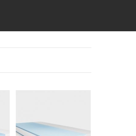
uf
Auf
die
ste
Wunschliste