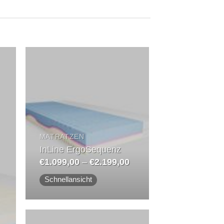
f
Auf
die
ste
Wunschliste
MATRATZEN
InLine ErgoSequenz
Preisspanne:
€
1.099,00
–
€
2.199,00
€1.099,00
bis
Schnellansicht
€2.199,00