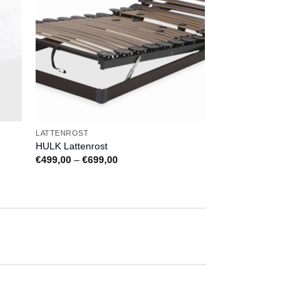
LATTENROST
HULK Lattenrost
Preisspanne:
€
499,00
–
€
699,00
€499,00
bis
€699,00