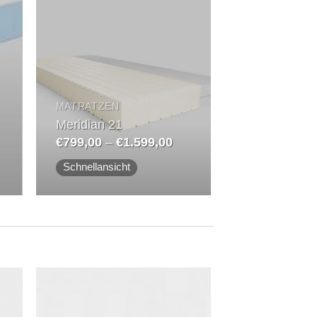
Auf
die
Wunschliste
MATRATZEN
Meridian 21
Preisspanne:
Preisspanne:
€
799,00
–
€
1.599,00
€1.029,00
€799,00
is
bis
Schnellansicht
€1.729,00
€1.599,00