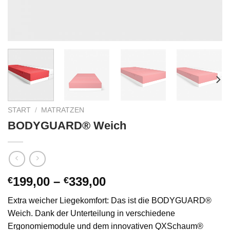
START
/
MATRATZEN
BODYGUARD® Weich
Preisspanne:
199,00
–
339,00
€
€
€199,00
Extra weicher Liegekomfort: Das ist die BODYGUARD®
bis
Weich. Dank der Unterteilung in verschiedene
€339,00
Ergonomiemodule und dem innovativen QXSchaum®