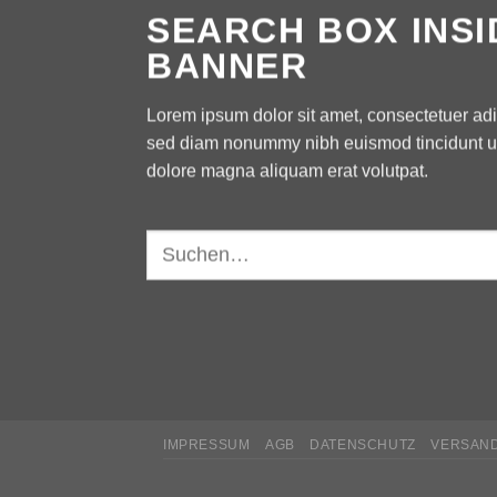
SEARCH BOX INSI
BANNER
Lorem ipsum dolor sit amet, consectetuer adip
sed diam nonummy nibh euismod tincidunt ut
dolore magna aliquam erat volutpat.
Suchen
nach:
IMPRESSUM
AGB
DATENSCHUTZ
VERSAN