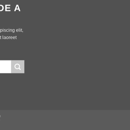
DE A
iscing elit,
 laoreet
D